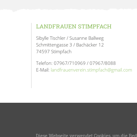
LANDFRAUEN STIMPFACH
Sibylle Tischler / Susanne Ballweg
Schmittengasse 3 / Bachäcker 12
74597 Stimpfach
Telefon: 07967/710969 / 07967/8088
E-Mail:
landfrauenverein.stimpfach@gmail.com
Diese Webseite verwendet Cookies, um die Bed
LFWB Theme Version 3