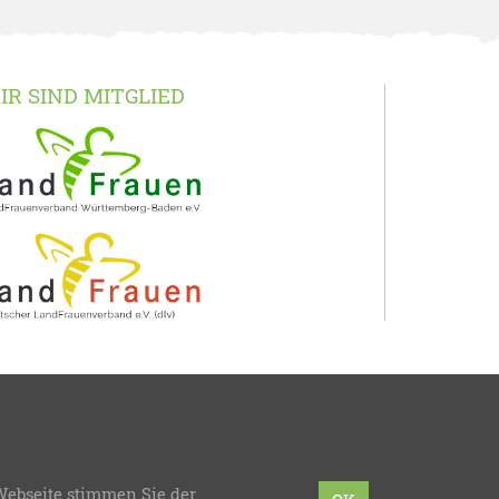
IR SIND MITGLIED
Webseite stimmen Sie der
mmierung:
bzweic GmbH