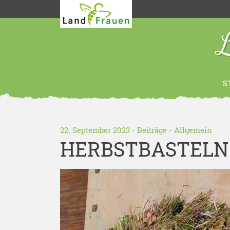
L
S
22. September 2023 -
Beiträge
-
Allgemein
HERBSTBASTELN