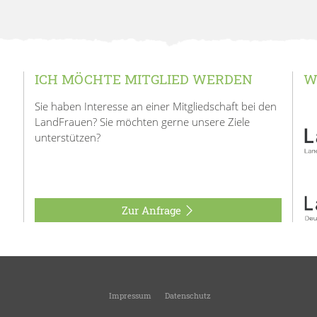
ICH MÖCHTE MITGLIED WERDEN
W
Sie haben Interesse an einer Mitgliedschaft bei den
LandFrauen? Sie möchten gerne unsere Ziele
unterstützen?
Zur Anfrage
Impressum
Datenschutz
© 2026
LandFrauen Stimpfach
-
Ortsverein des Kreisverbandes Crailsheim