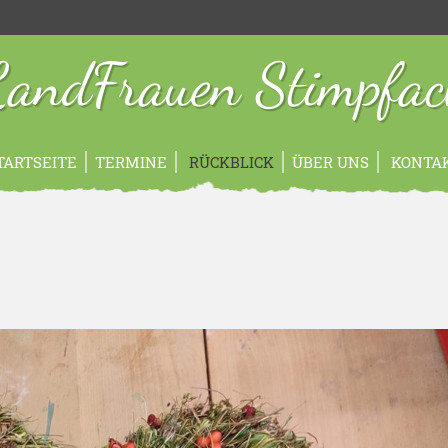
andFrauen Stimpfa
TARTSEITE
TERMINE
RÜCKBLICK
ÜBER UNS
KONTA