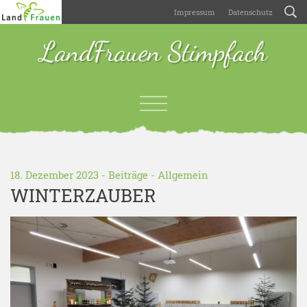
Impressum
Datenschutz
LandFrauen Stimpfach
18. Dezember 2023 -
Beiträge
-
Allgemein
WINTERZAUBER